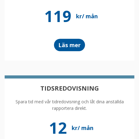
119
kr/ mån
om
att
Läs mer
vara
redovisningspartner
TIDSREDOVISNING
Spara tid med vår tidredovisning och låt dina anställda
rapportera direkt.
12
kr/ mån