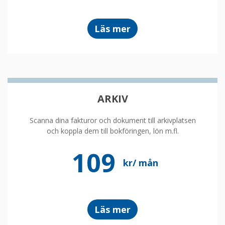
om
Läs mer
tidsredovisning
ARKIV
Scanna dina fakturor och dokument till arkivplatsen
och koppla dem till bokföringen, lön m.fl.
109
kr/ mån
om
Läs mer
arkivplats