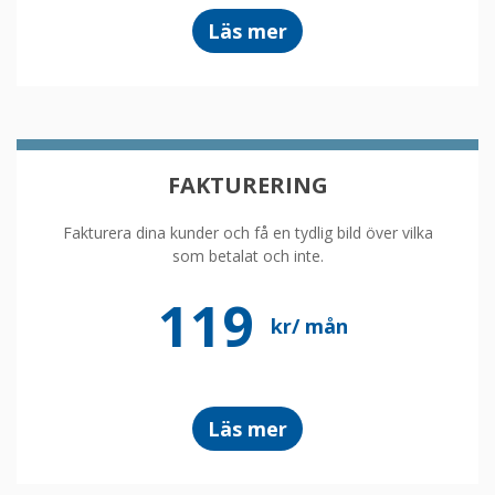
om
Läs mer
löneprogram
FAKTURERING
Fakturera dina kunder och få en tydlig bild över vilka
som betalat och inte.
119
kr/ mån
om
Läs mer
faktureringsprogra