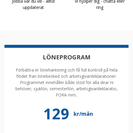
Jobba var du vill - alltid
Vi hjölper dig - chatta eller
uppdaterat
ring
LÖNEPROGRAM
Förbättra er lönehantering och få full kontroll på hela
flödet fran lönebesked och arbetsgivardeklarationer.
Programmet innehåller både stöd för alla dear ni
behöver, sjuklön, semesterlön, arbetsgivardeklaratio,
FORA mm..
129
kr/mån