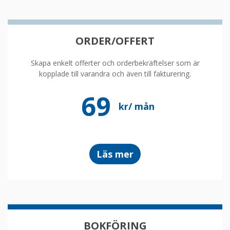
ORDER/OFFERT
Skapa enkelt offerter och orderbekräftelser som är
kopplade till varandra och även till fakturering.
69
kr/ mån
om
order
Läs mer
och
offert
BOKFÖRING